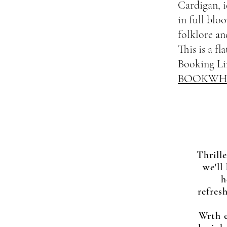
Cardigan, i
in full bloo
folklore an
This is a f
Booking L
BOOKWH
Thrill
we'll
h
refres
Wrth 