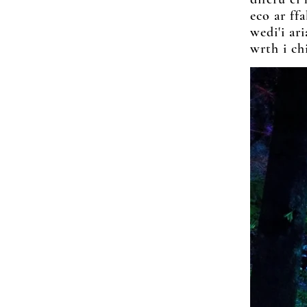
eco ar ff
wedi'i ar
wrth i ch