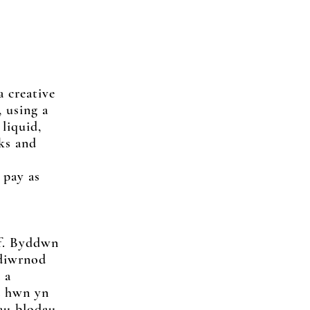
a creative
 using a
 liquid,
cks and
 pay as
af. Byddwn
ddiwrnod
 a
d hwn yn
au blodau