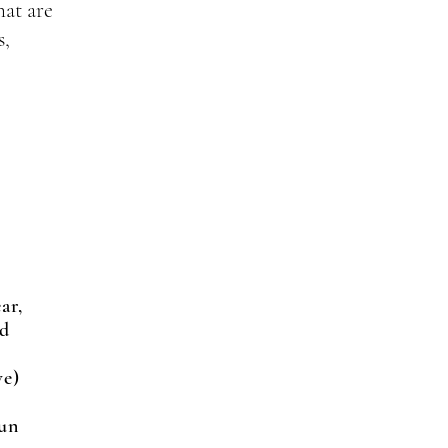
hat are
s,
ar,
nd
ve)
un