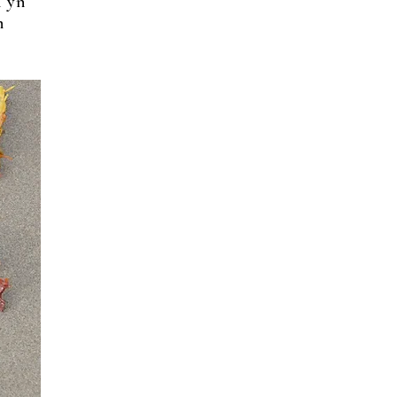
n yn
m