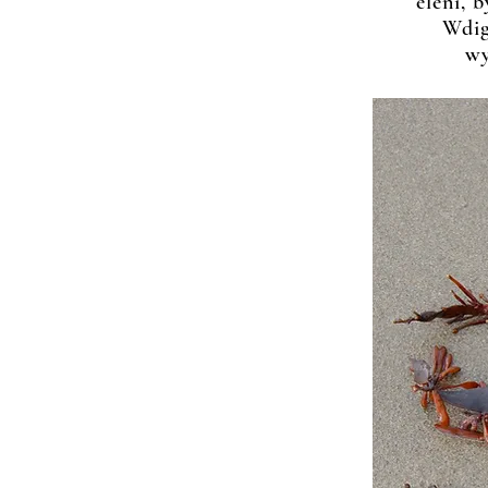
eleni, 
Wdig
wy