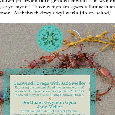
byddwn yn arwain taith gerdded chwilota am wymo
 ac yn mynd i Trove wedyn am sgwrs a lluniaeth a
mon. Archebwch drwy'r ŵyl werin (dolen uchod)