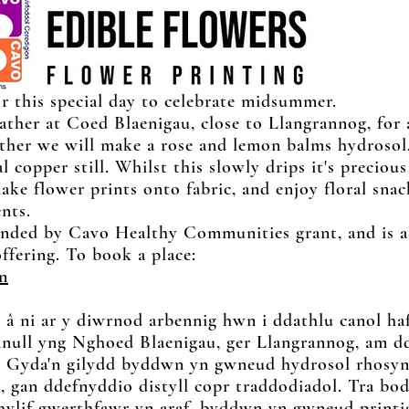
or this special day to celebrate midsummer.
ather at Coed Blaenigau, close to Llangrannog, for 
ther we will make a rose and lemon balms hydrosol,
l copper still. Whilst this slowly drips it's precious
ake flower prints onto fabric, and enjoy floral sna
nts.
unded by Cavo Healthy Communities grant, and is a
offering. To book a place:
n
â ni ar y diwrnod arbennig hwn i ddathlu canol h
null yng Nghoed Blaenigau, ger Llangrannog, am 
l. Gyda'n gilydd byddwn yn gwneud hydrosol rhosyn
 gan ddefnyddio distyll copr traddodiadol. Tra bo
 hylif gwerthfawr yn araf, byddwn yn gwneud printi