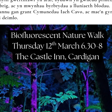
abrig, ac yn mwynhau byrbrydau a lluniaeth blodau
iannu gan grant Cymunedau Iach Cavo, ac mae'n gyn
i deimlo.