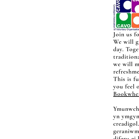
Join us f
We will g
day. Toge
traditiona
we will m
refreshme
This is f
you feel 
Bookwhe
Ymunwch 
yn ymgyn
creadigo
geraniwm,
diferu ei