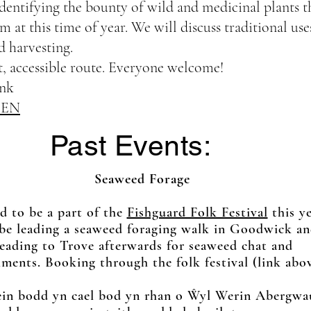
dentifying the bounty of wild and medicinal plants t
m at this time of year. We will discuss traditional use
d harvesting.
lat, accessible route. Everyone welcome!
ink
EN
Past Events:
Seaweed Forage
ed to be a part of the
Fishguard Folk Festival
this ye
 be leading a seaweed foraging walk in Goodwick a
eading to Trove afterwards for seaweed chat and
hments. Booking through the folk festival (link abo
ein bodd yn cael bod yn rhan o Ŵyl Werin Abergwa